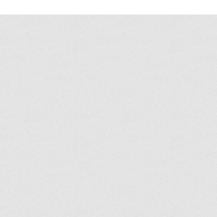
平鎮美食
新莊美睫
台北頌缽
新莊床墊
冷氣安裝
桃園美食
新竹紋
新莊沙發
中和搬家
心靈療癒
金屬加工
美甲
新北床墊
牛樟芝