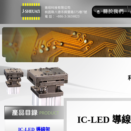
進烜科技有限公司
桃園縣八德市興豐路575巷7號
電 話： +886-3-3659823
IC-LED 
IC-LED 導線架