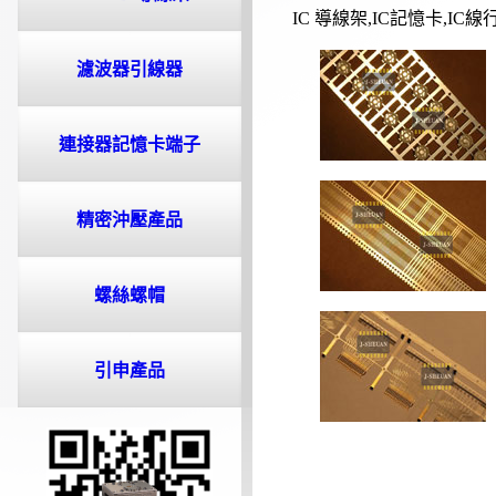
IC 導線架,IC記憶卡,IC
濾波器引線器
連接器記憶卡端子
精密沖壓產品
螺絲螺帽
引申產品