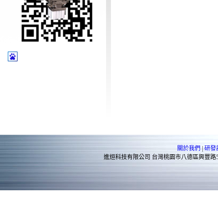
關於我們
|
研發
進烜科技有限公司 台灣桃園市八德區興豐路575巷7號 TEL
紋繡
婚友社
新莊美甲
打擊樂
cnc工廠
頌缽課程
牛樟芝
太歲燈
精密射出
餐飲加盟
石墨烯床
頌缽教學
天珠
催眠課